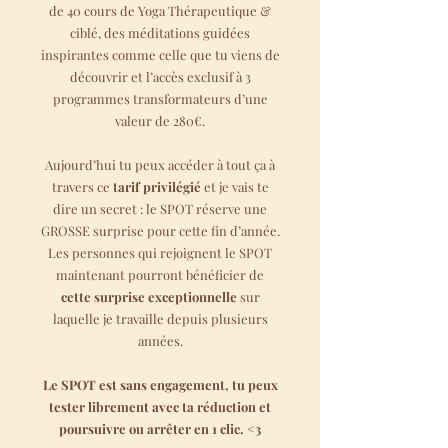
de 40 cours de Yoga Thérapeutique &
ciblé, des méditations guidées
inspirantes comme celle que tu viens de
découvrir et l’accès exclusif à 3
programmes transformateurs d’une
valeur de 280€.
Aujourd’hui tu peux accéder à tout ça à
travers ce
tarif privilégié
et je vais te
dire un secret : le SPOT réserve une
GROSSE surprise pour cette fin d’année.
Les personnes qui rejoignent le SPOT
maintenant pourront bénéficier de
cette surprise exceptionnelle
sur
laquelle je travaille depuis plusieurs
années.
Le SPOT est sans engagement, tu peux
tester librement avec ta réduction et
poursuivre ou arrêter en 1 clic. <3