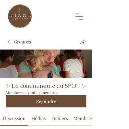
Groupes
✨ La communauté du SPOT ✨
Membres payant
·
5 membres
Rejoindre
Discussion
Médias
Fichiers
Membres