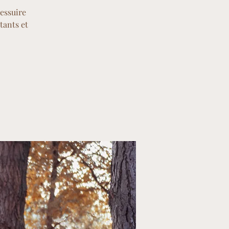
ressuire
tants et