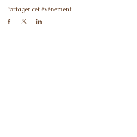
Partager cet événement
Me contacter :
diane.experiences@gmail.com
Rejoins-moi sur les réseaux sociaux :