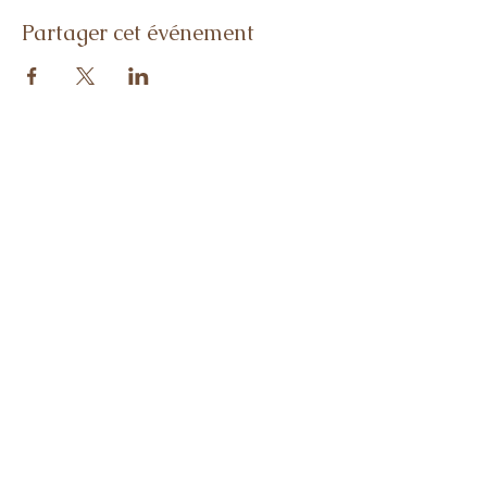
Partager cet événement
Me contacter :
diane.experiences@gmail.com
Rejoins-moi sur les réseaux sociaux :