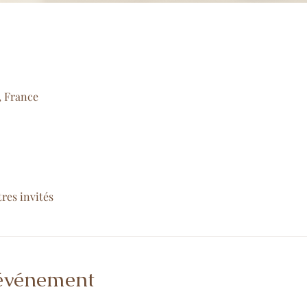
, France
tres invités
'événement