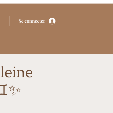
Se connecter
leine
♊️✨