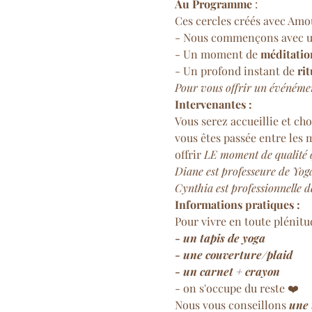
Au Programme
 : 
Ces cercles créés avec Amo
- Nous commençons avec u
- Un moment de 
méditation
- Un profond instant de 
rit
Pour vous offrir un événément
Intervenantes :
Vous serez accueillie et ch
vous êtes passée entre les 
offrir 
LE
moment de qualité 
Diane est professeure de Yoga 
Cynthia est professionnelle d
Informations pratiques :
Pour vivre en toute plénitu
- un tapis de yoga
- une couverture/plaid
- un carnet + crayon
- on s'occupe du reste ❤️
Nous vous conseillons 
une 