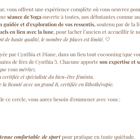
ur, vous offrent une expérience complète où vous oeuvrez pour
ne 
séance de Yoga
 ouverte à toutes, aux débutantes comme au
 guidée et d'exploration de vos ressentis, 
soutenu par de la l
uels en lien avec la lune
, pour lacher l'ancien et accueillir le 
 de haute qualité, le nombre de places est limité.
 🤍
oyée par Cynthia et Diane, dans un lieu tout cocooning (que vo
mains de fées de Cynthia !). Chacune apporte 
son expertise et s
que vous méritez. 
certifiée et spécialiste du bien-être féminin.
e la Beauté avec un grand B, certifiée en lithothérapie.
de ce cercle, vous aurez besoin d'emmener avec vous :
tenue confortable/de sport
 pour pratique en toute quiétude. 