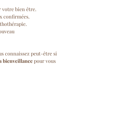
 votre bien être.
x confirmées.
ithothérapie.
nouveau
us connaissez peut-être si 
a bienveillance
 pour vous 