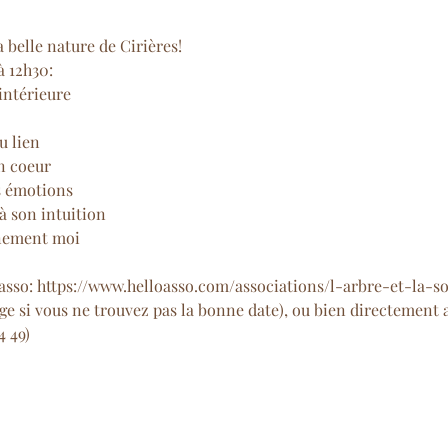
a belle nature de Cirières!
à 12h30:
intérieure

 lien

n coeur

 émotions

 son intuition

inement moi
asso: 
https://www.helloasso.com/associations/l-arbre-et-la-s
e si vous ne trouvez pas la bonne date), ou bien directement a
4 49)