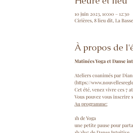
Heure et lieu
10 juin 2023, 10:00 – 12:30
Cirières, 8 lieu dit, La Bas
À propos de l
Ateliers coanimés par Diane
(
https://www.nouvellesregl
Cet été, venez vivre ces 7 a
Vous pouvez vous inscrire sur
Au programme:
1h de Yoga

une petite pause pour parta
1h/1h15 de Danse Intuitive.