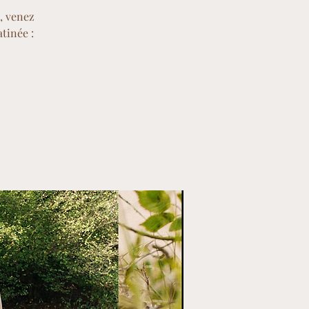
, venez
tinée :