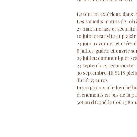
Le tout en extérieur, dans l
Les samedis matins de 10h 
27 mai: ancrage et sécurité 
10 juin: créativité et plaisir

24 juin: rayonner et créer du
8 juillet: guérir et ouvrir so
29 juillet: communiquer ses
23 septembre: reconnecter à
30 septembre: JE SUIS ple
Tarif: 35 euros
Inscription via le lien hello
évènements en bas de la pag
30) ou d'Ophélie ( 06 15 80 1